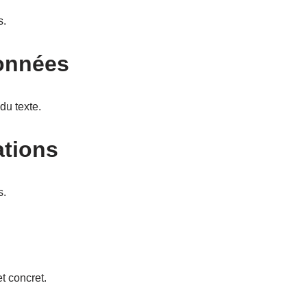
s.
données
du texte.
ations
s.
t concret.