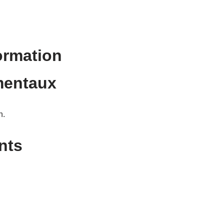
Formation
amentaux
n.
nts