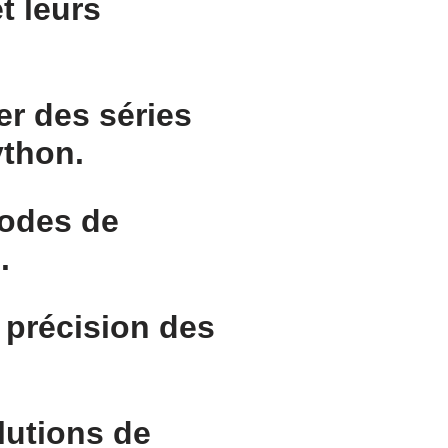
t leurs
er des séries
ython.
odes de
.
a précision des
lutions de