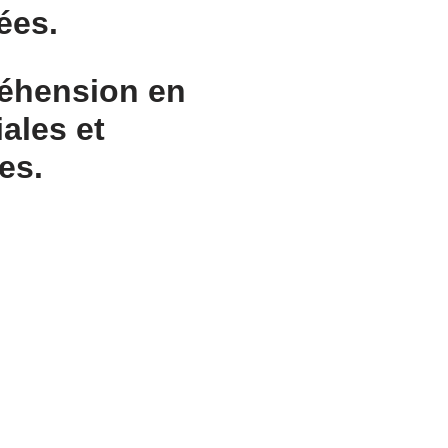
ées.
réhension en
ales et
es.